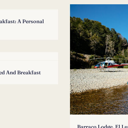
akfast: A Personal
ed And Breakfast
Barraco Lodge. El L